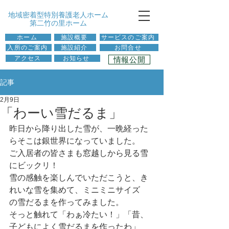
​地域密着型特別養護老人ホーム
第二竹の里ホーム
ホーム
施設概要
サービスのご案内
入所のご案内
施設紹介
お問合せ
情報公開
アクセス
お知らせ
記事
2月9日
「わーい雪だるま」
昨日から降り出した雪が、一晩経った
らそこは銀世界になっていました。
ご入居者の皆さまも窓越しから見る雪
にビックリ！
雪の感触を楽しんでいただこうと、き
れいな雪を集めて、ミニミニサイズ
の雪だるまを作ってみました。
そっと触れて「わぁ冷たい！」「昔、
子どもによく雪だるまを作ったわ」