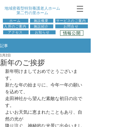
​地域密着型特別養護老人ホーム
第二竹の里ホーム
ホーム
施設概要
サービスのご案内
入所のご案内
施設紹介
お問合せ
情報公開
アクセス
お知らせ
記事
1月2日
新年のご挨拶
新年明けましておめでとうございま
す。
新たな年の始まりに、今年一年の願い
を込めて、
走田神社から望んだ素敵な初日の出で
す。
よいお天気に恵まれたこともあり、自
然の光が
降り注ぐ、神秘的な光景に出会いまし